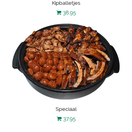
Kipballetjes
38.95
Speciaal
37.95