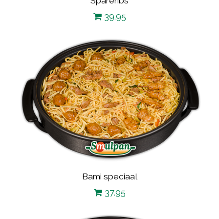
Spareribs
39.95
Bami speciaal
37.95