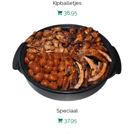
Kipballetjes
38.95
Speciaal
37.95