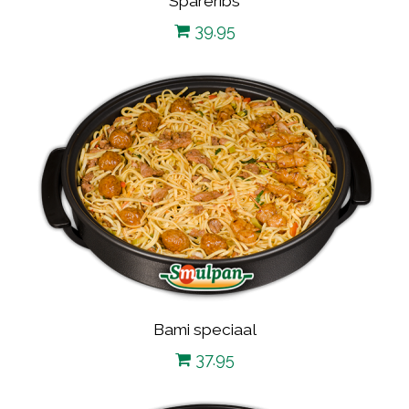
Spareribs
39.95
Bami speciaal
37.95