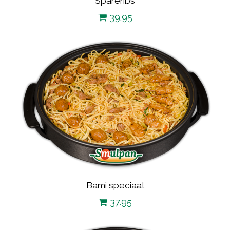
Spareribs
39.95
Bami speciaal
37.95