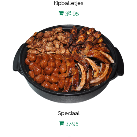
Kipballetjes
38.95
Speciaal
37.95