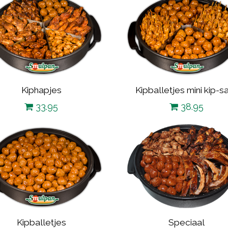
Kiphapjes
Kipballetjes mini kip-s
33.95
38.95
Kipballetjes
Speciaal