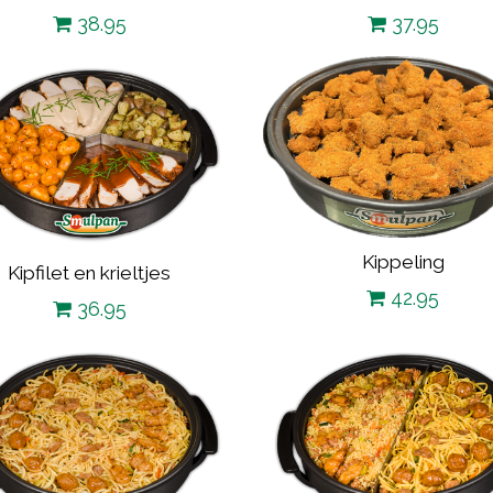
38.95
37.95
Kippeling
Kipfilet en krieltjes
42.95
36.95