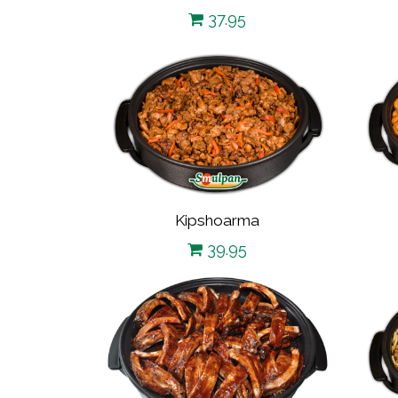
37.95
Kipshoarma
39.95