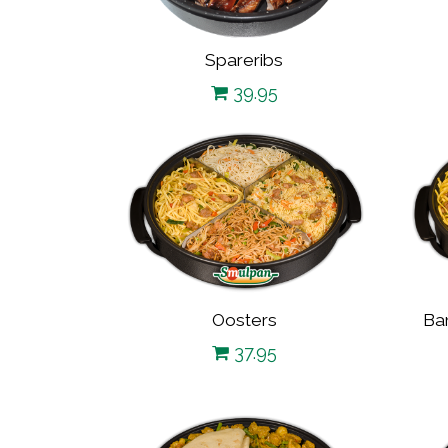
Spareribs
39.95
Oosters
Bam
37.95