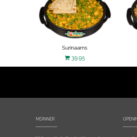
Surinaams
39.95
MDINNER
OPENI