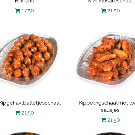
Mix Grill
Mini Kipsatéschaal
17.50
21.50
 Kipgehaktballetjesschaal
Kippelingschaal met t
sausjes
21.50
21.50