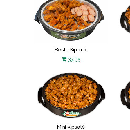
Beste Kip-mix
37.95
Mini-kipsaté