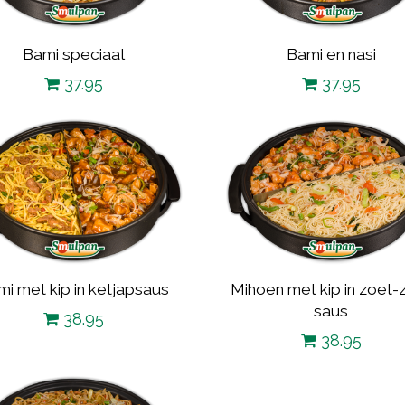
Bami speciaal
Bami en nasi
37.95
37.95
i met kip in ketjapsaus
Mihoen met kip in zoet-
saus
38.95
38.95