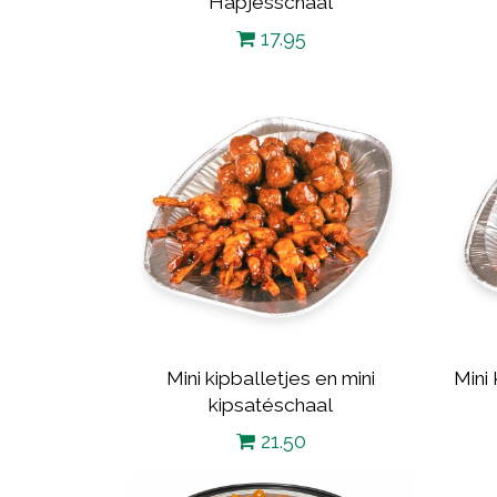
Hapjesschaal
17.95
Mini kipballetjes en mini
Mini
kipsatéschaal
21.50