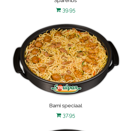
Spareribs
39.95
Bami speciaal
37.95