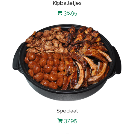
Kipballetjes
38.95
Speciaal
37.95